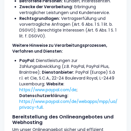
Betroffene Personen:
Kunden; Interessenten.
Zwecke der Verarbeitung:
Erbringung
vertraglicher Leistungen und Kundenservice.
Rechtsgrundlagen:
Vertragserfüllung und
vorvertragliche Anfragen (Art. 6 Abs. 1 S. 1 lit. b.
DSGVO); Berechtigte Interessen (Art. 6 Abs. 1 S. 1
lit. f. DSGVO).
Weitere Hinweise zu Verarbeitungsprozessen,
Verfahren und Diensten:
PayPal:
Dienstleistungen zur
Zahlungsabwicklung (z.B. PayPal, PayPal Plus,
Braintree);
Dienstanbieter:
PayPal (Europe) S.à
r.l. et Cie, S.C.A., 22-24 Boulevard Royal, L-2449
Luxembourg;
Website:
https://www.paypal.com/de
;
Datenschutzerklärung:
https://www.paypal.com/de/webapps/mpp/ua/
privacy-full
.
Bereitstellung des Onlineangebotes und
Webhosting
Um unser Onlineangebot sicher und effizient