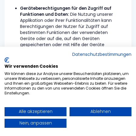
Geräteberechtigungen für den Zugriff auf
Funktionen und Daten:
Die Nutzung unserer
Applikation oder ihrer Funktionalitäten kann
Berechtigungen der Nutzer für Zugriff auf
bestimmten Funktionen der verwendeten
Geräte oder auf die, auf den Geräten
gespeicherten oder mit Hilfe der Geräte
zugänglichen Daten voraussetzen.
Datenschutzbestimmungen
Standardmäßig müssen diese Berechtigungen
von den Nutzern erteilt werden und können
Wir verwenden Cookies
jederzeit in den Einstellungen der jeweiligen
Wir können diese zur Analyse unserer Besucherdaten platzieren, um
Geräte widerrufen werden. Das genaue
unsere Webseite zu verbessern, personalisierte Inhalte anzuzeigen
Verfahren zur Kontrolle der App-Berechtigungen
und Ihnen ein großartiges Webseiten-Erlebnis zu bieten. Für weitere
kann vom Gerät und der Software der Nutzern
Informationen zu den von uns verwendeten Cookies öffnen Sie die
Einstellungen.
abhängig sein. Bei Erläuterungsbedarf können
sich Nutzer an uns wenden. Wir weisen darauf
hin, dass die Versagung oder Widerruf der
Alle akzeptieren
jeweiligen Berechtigungen die Funktionsfähigkeit
Ablehnen
unsere Applikation beeinflussen kann.
Nein, anpassen
Verarbeitung von gespeicherten Kontakten:
Im
Rahmen der Nutzung unserer Applikation werden
die in dem Kontaktverzeichnis des Gerätes