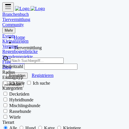
Branchenbuch
Tiervermittlung
Community
Mehr
Events
Home
Kleinanzeigen
Vermisst
Tiervermittlung
Regenbogenbrücke
Spendenprojekte
Fragen & Antworten
Postleitzahl
Blog
Radius
Registrieren
Anmelden
Eintragstyp
Ich biete
Ich suche
Anmelden
Kategorien
Deckrüden
Hybridhunde
Mischlingshunde
Rassehunde
Würfe
Tierart
Alle
Hund
Katze
Kleintiere