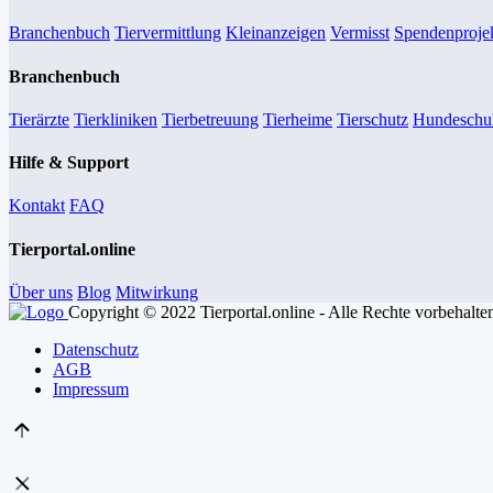
Branchenbuch
Tiervermittlung
Kleinanzeigen
Vermisst
Spendenproje
Branchenbuch
Tierärzte
Tierkliniken
Tierbetreuung
Tierheime
Tierschutz
Hundeschul
Hilfe & Support
Kontakt
FAQ
Tierportal.online
Über uns
Blog
Mitwirkung
Copyright © 2022 Tierportal.online - Alle Rechte vorbehalte
Datenschutz
AGB
Impressum