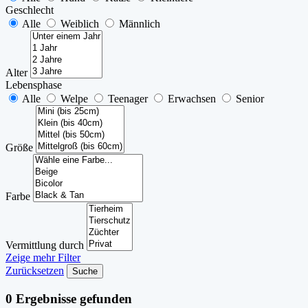
Geschlecht
Alle
Weiblich
Männlich
Alter
Lebensphase
Alle
Welpe
Teenager
Erwachsen
Senior
Größe
Farbe
Vermittlung durch
Zeige mehr Filter
Zurücksetzen
Suche
0
Ergebnisse gefunden